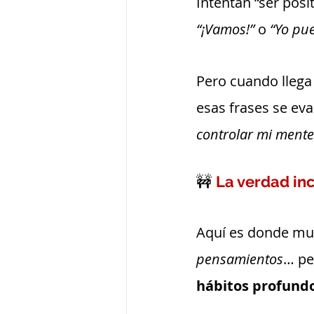
Intentan “ser posi
“¡Vamos!”
 o 
“Yo pu
Pero cuando llega 
esas frases se eva
controlar mi mente
🚧 
La verdad in
Aquí es donde mu
pensamientos
… pe
hábitos profund