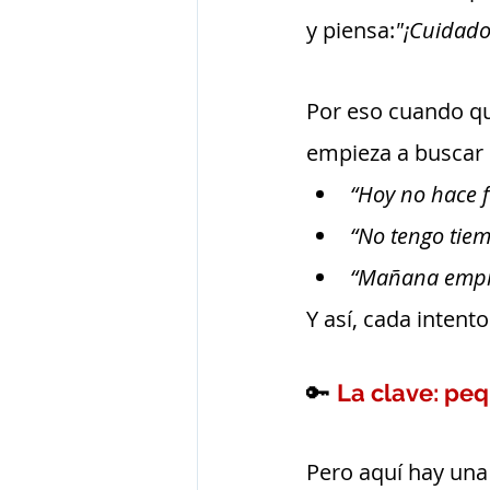
y piensa:
"¡Cuidado
Por eso cuando qui
empieza a buscar 
“Hoy no hace f
“No tengo tiem
“Mañana empi
Y así, cada inten
🔑 
La clave: pe
Pero aquí hay una