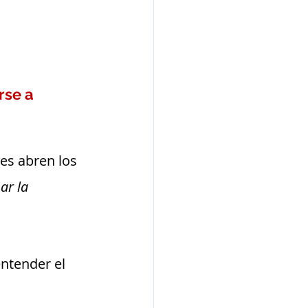
rse a 
s abren los 
ar la 
ntender el 