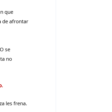
n que 
 de afrontar 
.O se 
sta no 
o.
a les frena. 