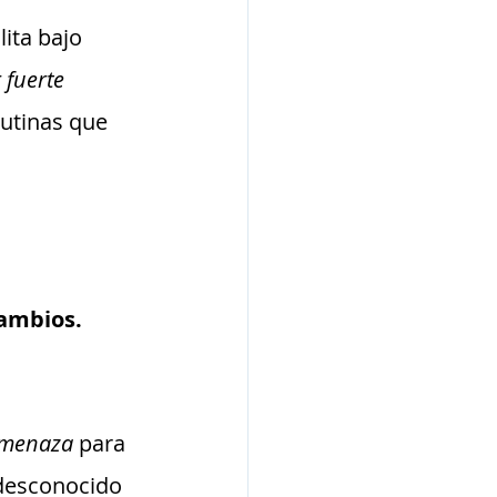
ita bajo 
 fuerte 
utinas que 
cambios.
amenaza
 para 
 desconocido 