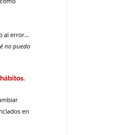
s como 
o al error… 
ué no puedo 
hábitos.
ambiar 
nclados en 