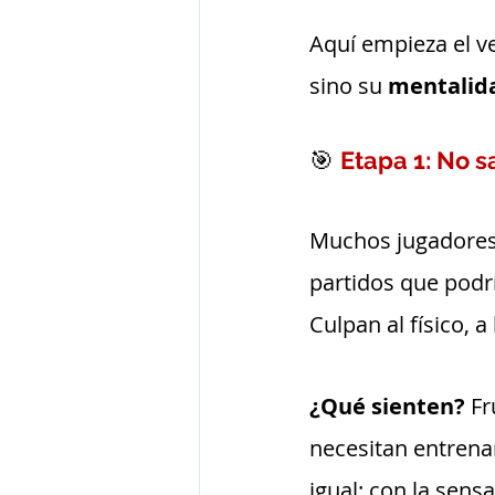
Aquí empieza el v
sino su 
mentalid
🎯 
Etapa 1: No 
Muchos jugadores 
partidos que podrí
Culpan al físico, a 
¿Qué sienten? 
Fr
necesitan entrena
igual: con la sens