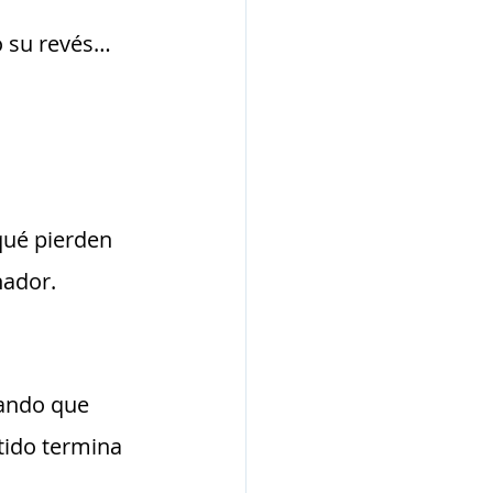
o su revés… 
ué pierden 
ador. 
ando que 
tido termina 