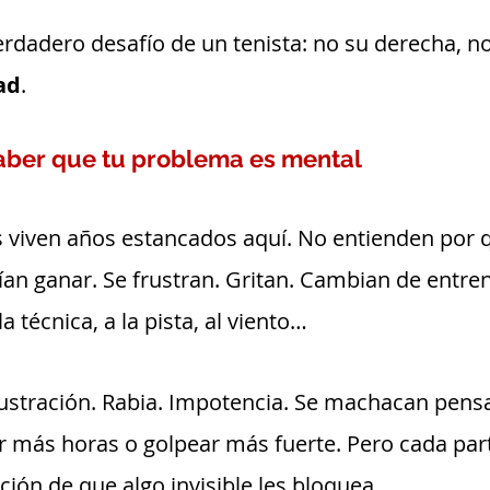
erdadero desafío de un tenista: no su derecha, n
ad
.
saber que tu problema es mental
viven años estancados aquí. No entienden por q
an ganar. Se frustran. Gritan. Cambian de entren
la técnica, a la pista, al viento…
ustración. Rabia. Impotencia. Se machacan pens
r más horas o golpear más fuerte. Pero cada par
ación de que algo invisible les bloquea.