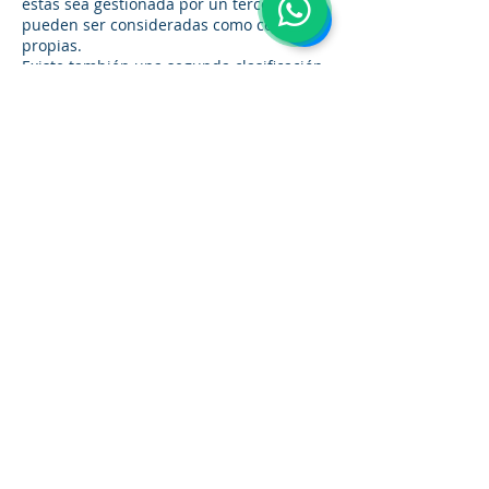
éstas sea gestionada por un tercero, no
pueden ser consideradas como cookies
propias.
Existe también una segunda clasificación
según el plazo de tiempo que
permanecen almacenadas en el
navegador del cliente, pudiendo tratarse
de:
Cookies de sesión: Diseñadas para
recabar y almacenar datos mientras el
usuario accede a una página web. Se
suelen emplear para almacenar
información que solo interesa conservar
para la prestación del servicio solicitado
por el usuario en una sola ocasión (p.e.
una lista de productos adquiridos).
Cookies persistentes: Los datos siguen
almacenados en el terminal y pueden ser
accedidos y tratados durante un periodo
definido por el responsable de la cookie,
y que puede ir de unos minutos a varios
años.
Por último, existe otra clasificación con
seis tipos de cookies según la finalidad