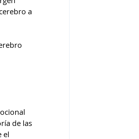
urgen 
cerebro a 
erebro 
ocional 
ría de las 
 el 