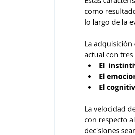
Estas caracterí
como resultado
lo largo de la 
La adquisición
actual con tres
El  instint
El emocio
El cogniti
La velocidad d
con respecto al
decisiones sea