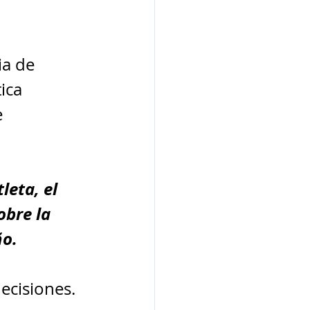
a de 
ica 
 
eta, el 
bre la 
ño.
ecisiones. 