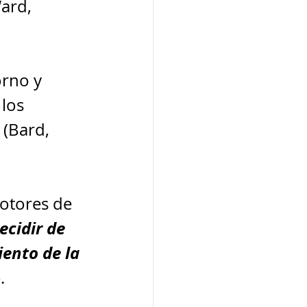
ard, 
rno y 
los 
 (Bard, 
otores de 
cidir de 
ento de la 
.