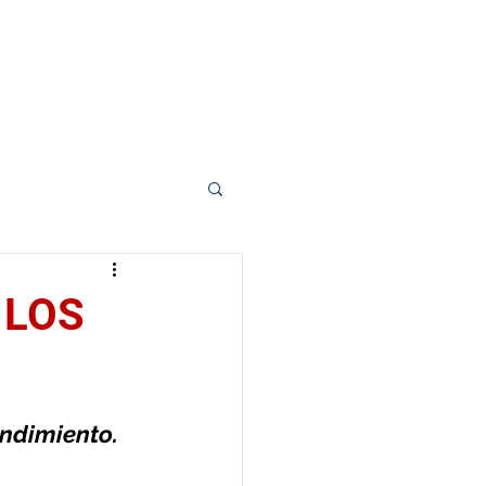
s
Mi Primer Libro
Blog
Contacto
 LOS
endimiento.