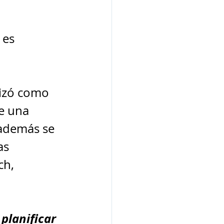
 es 
lizó como 
e una 
 además se 
as 
h, 
planificar 