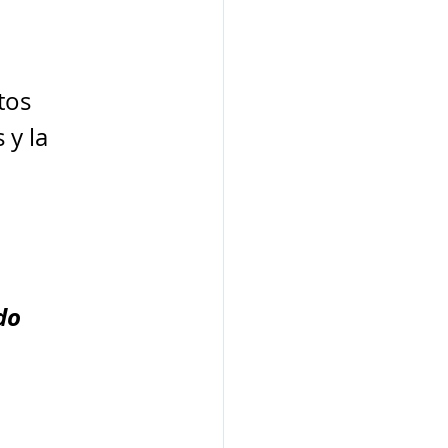
tos 
y la 
do 