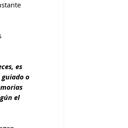
stante 
 
ces, es 
 guiado o 
emorias 
gún el 