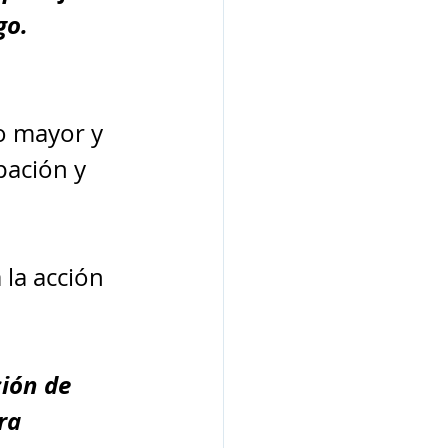
go.
 
o mayor y 
pación y 
 la acción 
ión de 
ra 