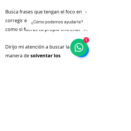
Busca frases que tengan el foco en 
corregir el error producido. Tal cual 
¿Cómo podemos ayudarte?
como si fueras tu propio entrenador.
1
Dirijo mi atención a buscar la 
manera de 
solventar los 
problemas
, enfocándome en cosas 
prácticas que pueda llevar a cabo, 
como por ejemplo: flexiona más las 
piernas, ajusta mejor la distancia, etc.
Como ves te sugiero que 
centres tu 
energía en aspectos que están a tu 
alcance cambiar
. Y con esta nueva 