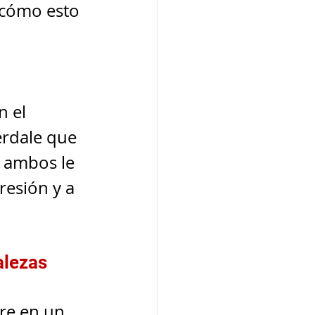
 cómo esto 
 
n el 
rdale que 
 ambos le 
resión y a 
alezas
re en un 