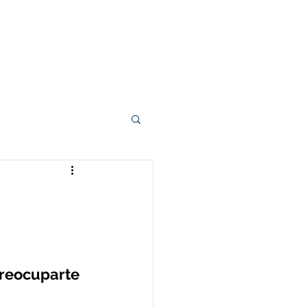
s
Mi Primer Libro
Blog
Contacto
reocuparte 