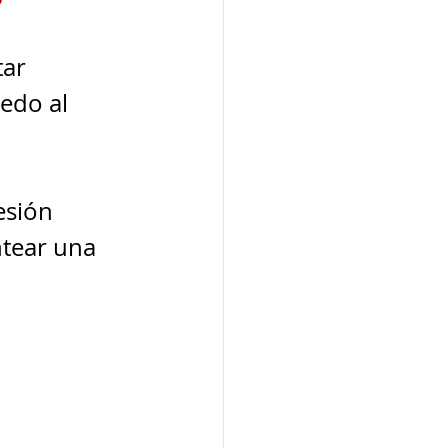
ar 
edo al 
sión 
ntear una 