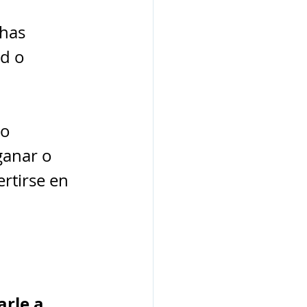
has 
d o 
o 
ganar o 
rtirse en 
rle a 