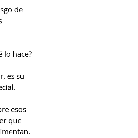
esgo de 
s 
é lo hace?
, es su 
cial.
re esos 
er que 
rimentan.