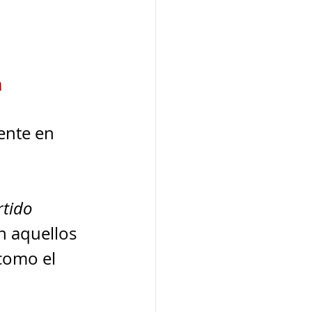
a
ente en 
tido 
n aquellos 
como el 