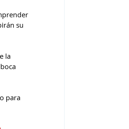
omprender 
irán su 
 la 
 boca 
o para 
o