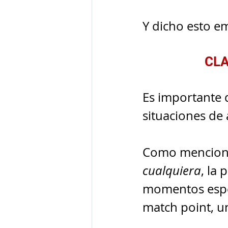
Y dicho esto e
CLA
Es importante q
situaciones de 
Como menciono 
cualquiera
, la
momentos espec
match point, u