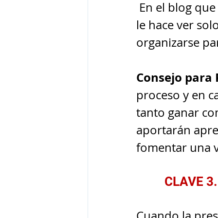
 En el blog qu
le hace ver sol
organizarse pa
Consejo para 
proceso y en c
tanto ganar co
aportarán apren
fomentar una vi
CLAVE 3. 
Cuando la pres